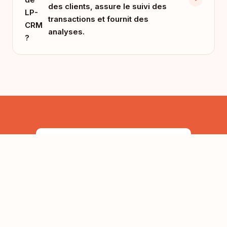
des clients, assure le suivi des
LP-
transactions et fournit des
CRM
analyses.
?
Soumettre une candidature →
©
2026
CRM pour l'automatisation des ventes
Protection des données des utilisateurs