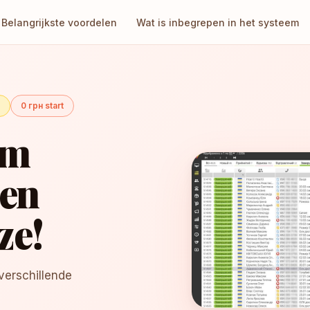
Belangrijkste voordelen
Wat is inbegrepen in het systeem
0 грн start
em
Een
ze!
verschillende