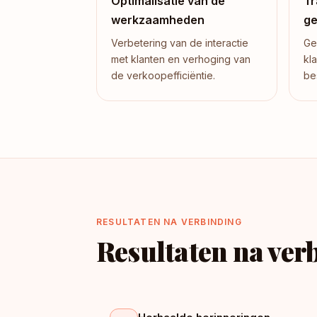
Optimalisatie van de
Tr
werkzaamheden
g
Verbetering van de interactie
Ge
met klanten en verhoging van
kl
de verkoopefficiëntie.
be
RESULTATEN NA VERBINDING
Resultaten na ver