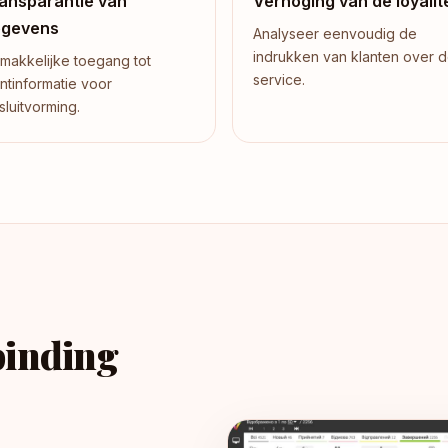
ansparantie van
Verhoging van de loyalite
egevens
Analyseer eenvoudig de
indrukken van klanten over 
makkelijke toegang tot
service.
antinformatie voor
sluitvorming.
binding