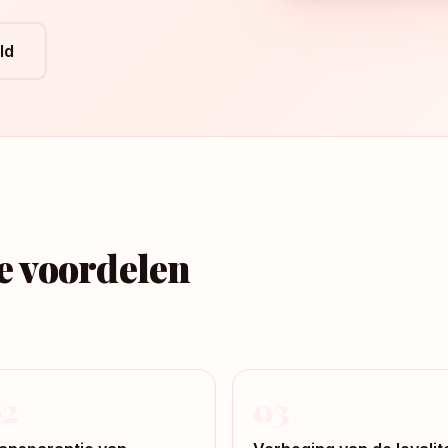
ld
e voordelen
2
03