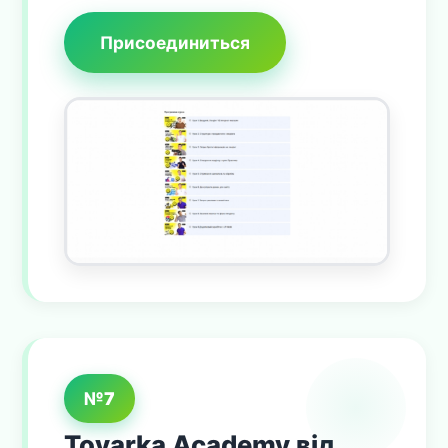
Присоединиться
№7
Tovarka Academy від