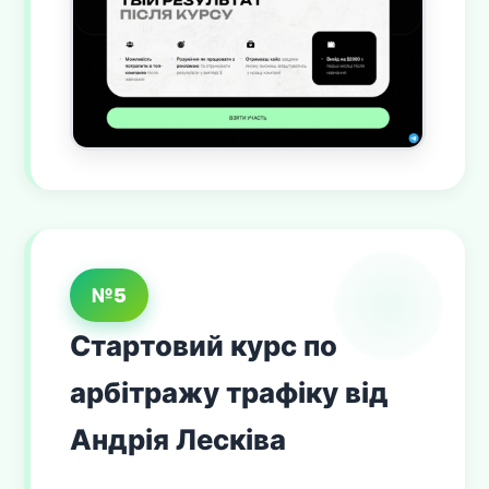
№5
Стартовий курс по
арбітражу трафіку від
Андрія Лесківа