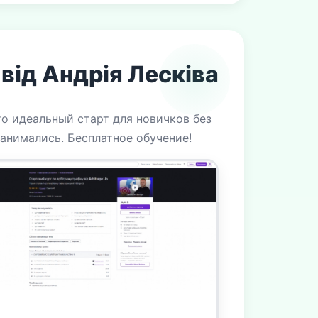
від Андрія Лесківа
то идеальный старт для новичков без
занимались. Бесплатное обучение!