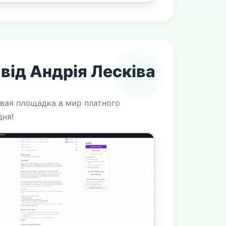
від Андрія Лесківа
овая площадка в мир платного
дня!