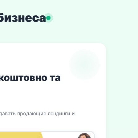
бизнеса
зкоштовно та
здавать продающие лендинги и