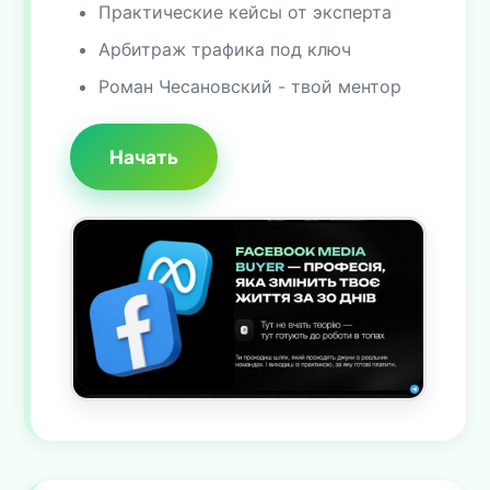
Практические кейсы от эксперта
Арбитраж трафика под ключ
Роман Чесановский - твой ментор
Начать