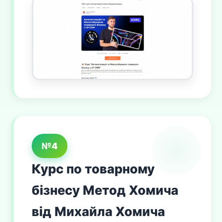
№4
Курс по товарному
бізнесу Метод Хомича
від Михайла Хомича