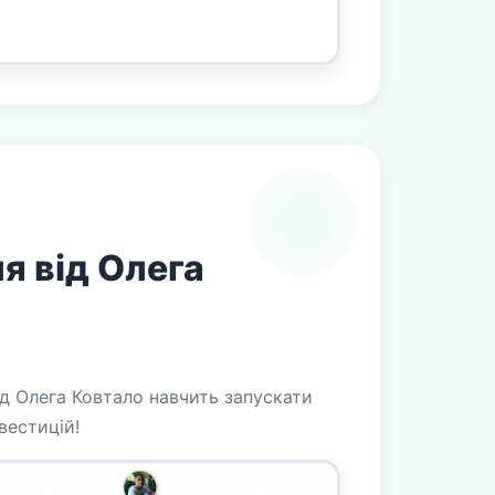
ля від Олега
ід Олега Ковтало навчить запускати
вестицій!