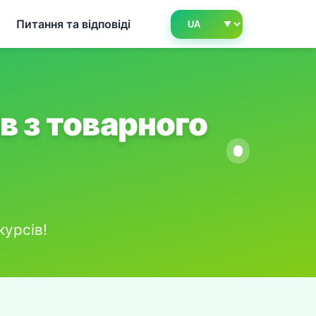
Питання та відповіді
в з товарного
курсів!