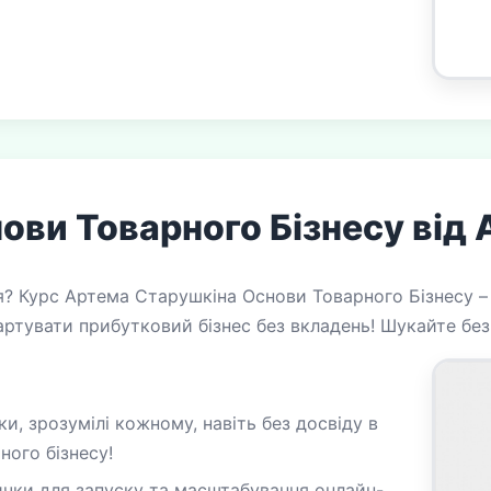
ови Товарного Бізнесу від
я? Курс Артема Старушкіна Основи Товарного Бізнесу –
тартувати прибутковий бізнес без вкладень! Шукайте бе
ки, зрозумілі кожному, навіть без досвіду в
ого бізнесу!
ички для запуску та масштабування онлайн-