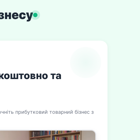
ізнесу
зкоштовно та
чніть прибутковий товарний бізнес з