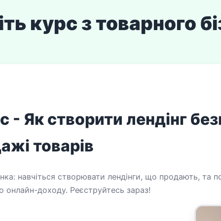
ть курс з товарного б
 - Як створити лендінг бе
ажі товарів
а: навчіться створювати лендінги, що продають, та по
го онлайн-доходу. Реєструйтесь зараз!