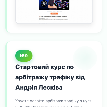
№9
Стартовий курс по
арбітражу трафіку від
Андрія Лесківа
Хочете освоїти арбітраж трафіку з нуля