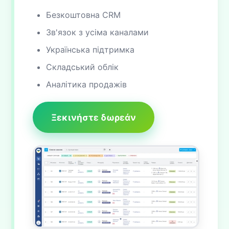
Безкоштовна CRM
Зв'язок з усіма каналами
Українська підтримка
Складський облік
Аналітика продажів
Ξεκινήστε δωρεάν