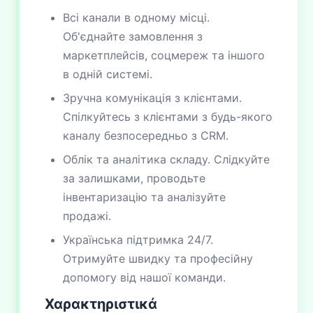
Всі канали в одному місці.
Об'єднайте замовлення з
маркетплейсів, соцмереж та іншого
в одній системі.
Зручна комунікація з клієнтами.
Спілкуйтесь з клієнтами з будь-якого
каналу безпосередньо з CRM.
Облік та аналітика складу. Слідкуйте
за залишками, проводьте
інвентаризацію та аналізуйте
продажі.
Українська підтримка 24/7.
Отримуйте швидку та професійну
допомогу від нашої команди.
Χαρακτηριστικά