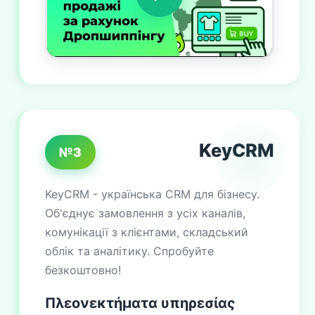
KeyCRM
№3
KeyCRM - українська CRM для бізнесу.
Об'єднує замовлення з усіх каналів,
комунікації з клієнтами, складський
облік та аналітику. Спробуйте
безкоштовно!
Πλεονεκτήματα υπηρεσίας