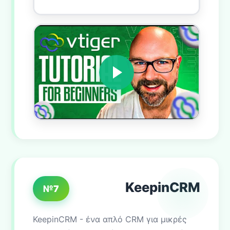
KeepinCRM
№7
KeepinCRM - ένα απλό CRM για μικρές