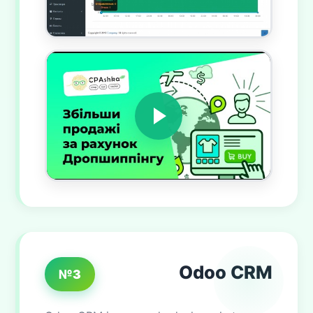
Odoo CRM
№3