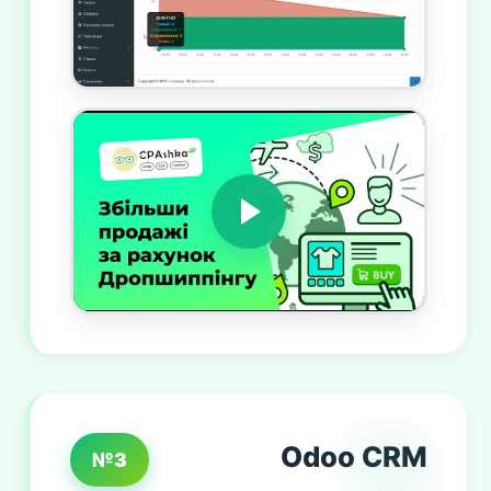
Odoo CRM
№3