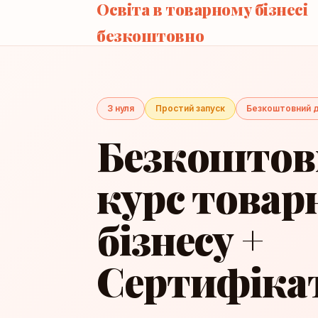
Освіта в товарному бізнесі
безкоштовно
З нуля
Простий запуск
Безкоштовний 
Безкошто
курс товар
бізнесу +
Сертифіка