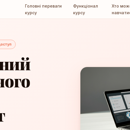
Головні переваги
Функціонал
Хто мож
курсу
курсу
навчати
доступ
вний
ного
т