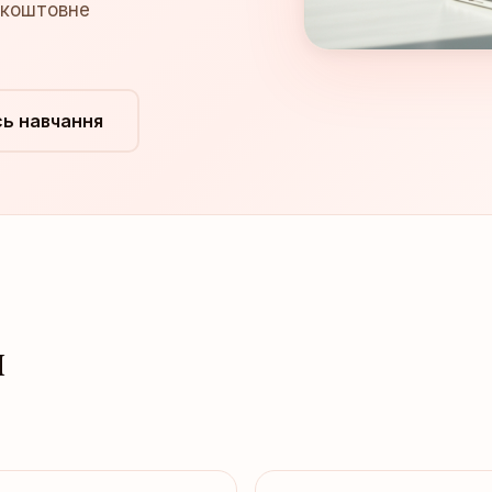
зкоштовне
ь навчання
и