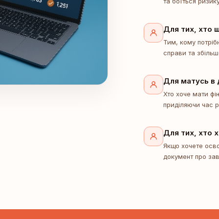
та боїться ризик
Для тих, хто 
Тим, кому потріб
справи та збільш
Для матусь в 
Хто хоче мати фі
приділяючи час р
Для тих, хто 
Якщо хочете осв
документ про за