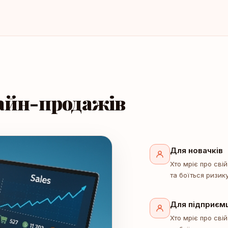
айн-продажів
Для новачків
Хто мріє про сві
та боїться ризик
Для підприємц
Хто мріє про сві