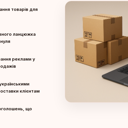
ання товарів для
ивного ланцюжка
 нуля
вання реклами у
родажів
 українськими
оставки клієнтам
оголошень, що