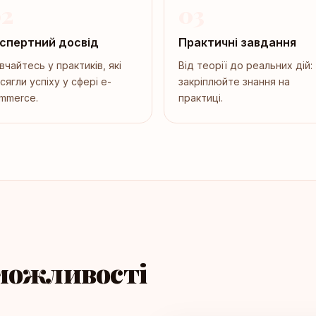
2
03
спертний досвід
Практичні завдання
вчайтесь у практиків, які
Від теорії до реальних дій:
сягли успіху у сфері e-
закріплюйте знання на
mmerce.
практиці.
можливості