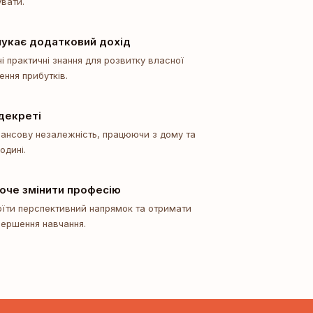
увати.
шукає додатковий дохід
ні практичні знання для розвитку власної
ення прибутків.
декреті
нансову незалежність, працюючи з дому та
одині.
хоче змінити професію
оїти перспективний напрямок та отримати
вершення навчання.