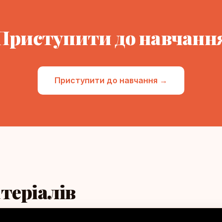
Приступити до навчанн
Приступити до навчання →
теріалів