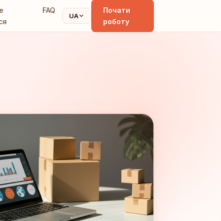
е
FAQ
Почати
UA
ся
роботу