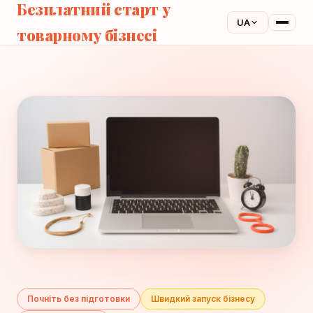
Безплатний старт у
UA
товарному бізнесі
Почніть без підготовки
Швидкий запуск бізнесу