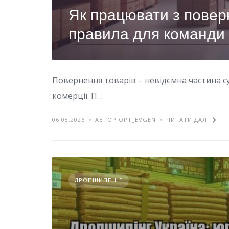
Як працювати з повер
правила для команди
Повернення товарів – невідємна частина су
комерції. П…
06.08.2026
АВТОР OPT_EVGEN
ЧИТАТИ ДАЛІ
ДРОПШИППІНГ