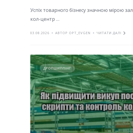
Успіх товарного бізнесу значною мірою за
кол-центр …
03.08.2026
АВТОР OPT_EVGEN
ЧИТАТИ ДАЛІ
ДРОПШИППІНГ