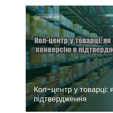
ДРОПШИППІНГ
Кол-центр у товарці: 
підтвердження