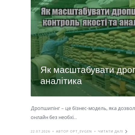
Як масштабувати дроп
аналітика
Дропшипінг – це бізнес-модель, яка дозво
онлайн без необхі…
22.07.2026
АВТОР OPT_EVGEN
ЧИТАТИ ДАЛІ