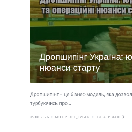
Дропшипінг Україна: ю
нюанси старту
Дропшипінг – це бізнес-модель, яка дозво
турбуючись про…
05.08.2026
АВТОР OPT_EVGEN
ЧИТАТИ ДАЛІ