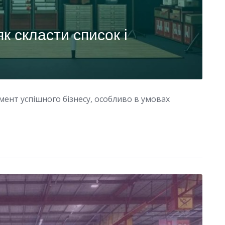
к скласти список і
мент успішного бізнесу, особливо в умовах