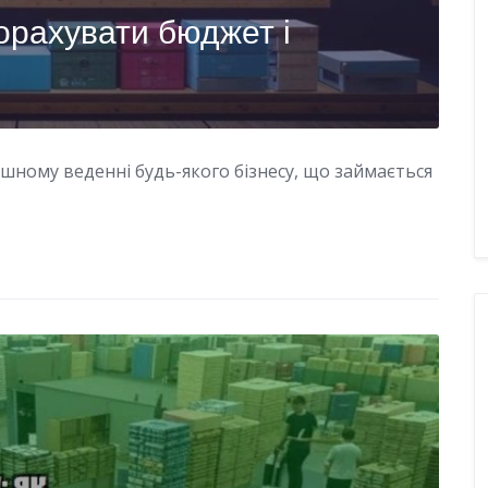
порахувати бюджет і
ішному веденні будь-якого бізнесу, що займається