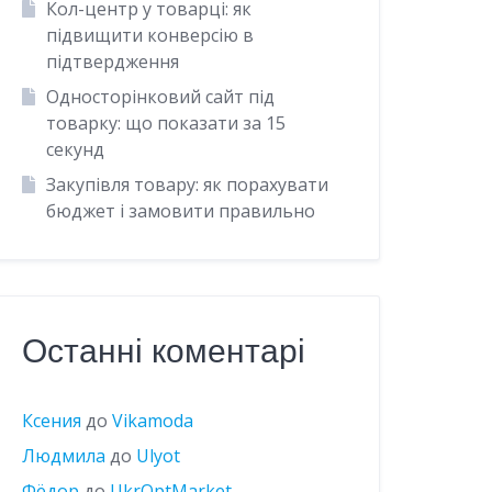
Кол-центр у товарці: як
підвищити конверсію в
підтвердження
Односторінковий сайт під
товарку: що показати за 15
секунд
Закупівля товару: як порахувати
бюджет і замовити правильно
Останні коментарі
Ксения
до
Vikamoda
Людмила
до
Ulyot
Фёдор
до
UkrOptMarket