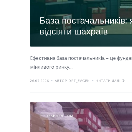
База постачальників: я
відсіяти шахраїв
Ефективна база постачальників – це фунда
мінливого ринку….
26.07.2026
АВТОР OPT_EVGEN
ЧИТАТИ ДАЛІ
ТОВАРИ ОПТОМ