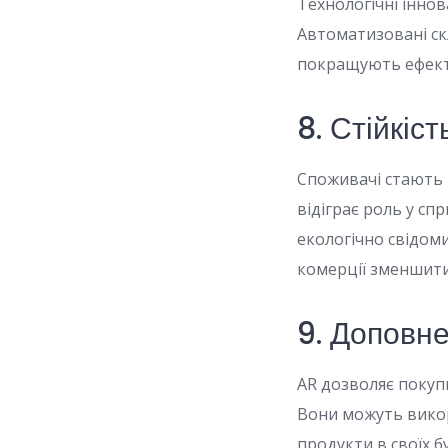
Технологічні іннов
Автоматизовані ск
покращують ефект
8. Стійкіст
Споживачі стають 
відіграє роль у сп
екологічно свідо
комерції зменшити 
9. Доповн
AR дозволяє покупц
Вони можуть викор
продукти в своїх б