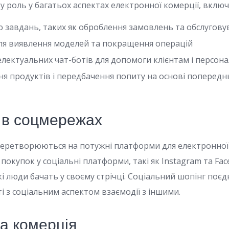
у роль у багатьох аспектах електронної комерції, вклю
 завдань, таких як оброблення замовлень та обслуговув
для виявлення моделей та покращення операцій
лектуальних чат-ботів для допомоги клієнтам і персонал
я продуктів і передбачення попиту на основі попередн
и в соцмережах
перетворюються на потужні платформи для електронної 
 покупок у соціальні платформи, такі як Instagram та Fa
кі люди бачать у своєму стрічці. Соціальний шопінг поєдн
і з соціальним аспектом взаємодії з іншими.
а комерція