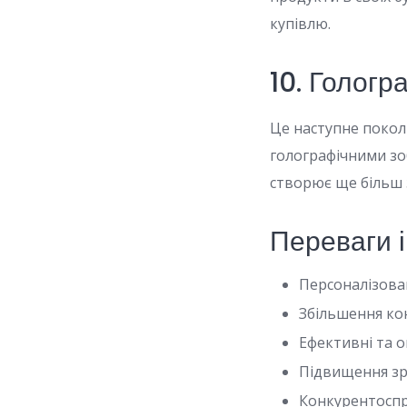
купівлю.
10. Гологр
Це наступне покол
голографічними зо
створює ще більш 
Переваги і
Персоналізова
Збільшення кон
Ефективні та о
Підвищення зру
Конкурентоспр