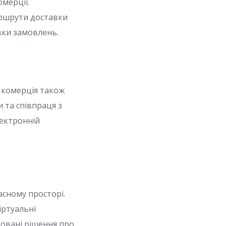
омерції.
аршрути доставки
вки замовлень.
а комерція також
и та співпраця з
ектронній
асному просторі.
іртуальні
товані рішення про