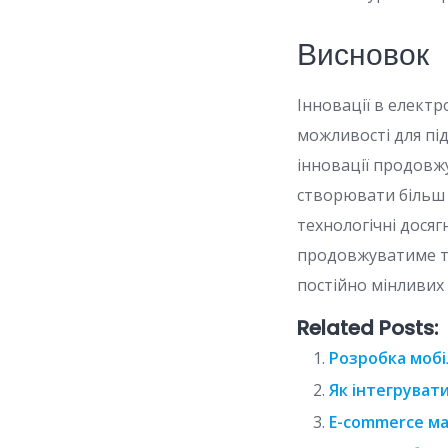
Висновок
Інновації в елект
можливості для під
інновації продовж
створювати більш 
технологічні дося
продовжуватиме тр
постійно мінливих
Related Posts:
Розробка мобі
Як інтегруват
E-commerce ма