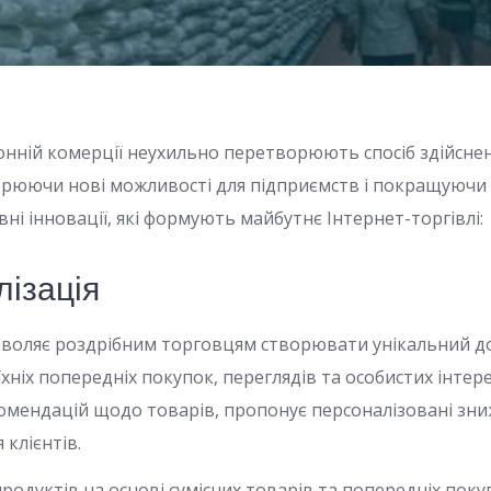
ронній комерції неухильно перетворюють спосіб здійсне
рюючи нові можливості для підприємств і покращуючи 
вні інновації, які формують майбутнє Інтернет-торгівлі:
лізація
зволяє роздрібним торговцям створювати унікальний д
їхніх попередніх покупок, переглядів та особистих інтер
омендацій щодо товарів, пропонує персоналізовані зн
 клієнтів.
родуктів на основі сумісних товарів та попередніх поку