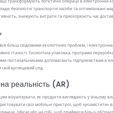
ації трансформують логістичні операції в електронній к
лади, безпілотні транспортні засоби та оптимізовані м
ивність, знижують витрати та прискорюють час доста
ь
все більш свідомими екологічних проблем, і електронн
риянні сталості. Екологічна упаковка, програми переробк
мими постачальниками допомагають підприємствам в ел
свій вуглецевий слід.
ена реальність (AR)
ям візуалізувати, як продукти виглядають у їхньому вл
истовувати свої мобільні пристрої, щоб «розмістити» в
удинках, офісах або на собі, щоб приймати більш обґрун