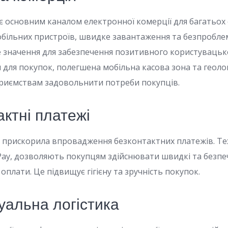
 є основним каналом електронної комерції для багатьох
обільних пристроїв, швидке завантаження та безпробле
значення для забезпечення позитивного користувацько
 для покупок, полегшена мобільна касова зона та геоло
риємствам задовольнити потреби покупців.
актні платежі
 прискорила впровадження безконтактних платежів. Техн
 Pay, дозволяють покупцям здійснювати швидкі та безпеч
оплати. Це підвищує гігієну та зручність покупок.
туальна логістика