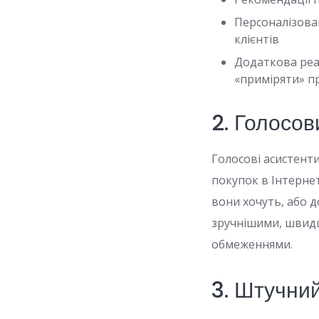
Персоналізован
клієнтів
Додаткова реал
«приміряти» п
2. Голосов
Голосові асистенти
покупок в Інтернет
вони хочуть, або 
зручнішими, швид
обмеженнями.
3. Штучний