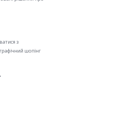
ватися з
графічний шопінг
ї