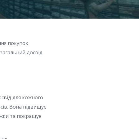
ння покупок
загальний досвід
освід для кожного
есів. Вона підвищує
ижки та покращує
пок