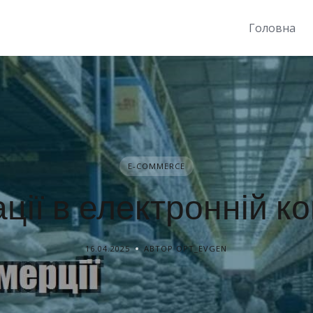
Головна
E-COMMERCE
ції в електронній к
16.04.2025
АВТОР OPT_EVGEN