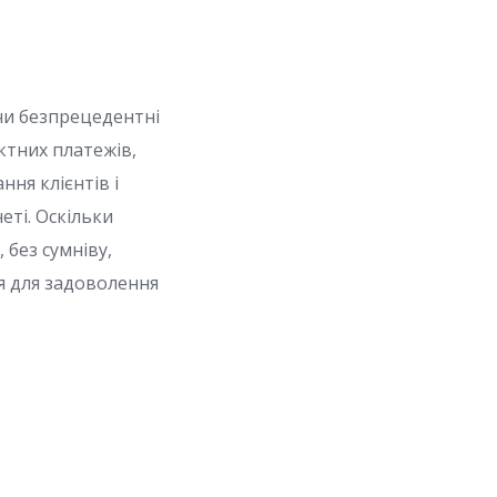
чи безпрецедентні
ктних платежів,
ня клієнтів і
еті. Оскільки
 без сумніву,
я для задоволення