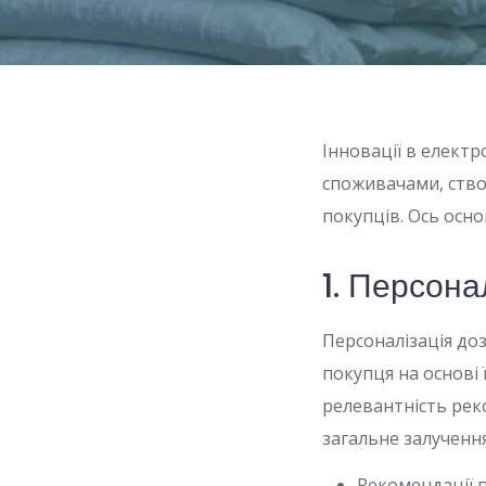
Інновації в елект
споживачами, ство
покупців. Ось осно
1. Персона
Персоналізація до
покупця на основі 
релевантність рек
загальне залучення
Рекомендації п