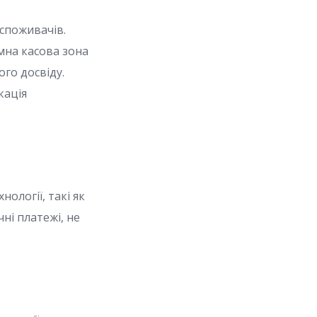
 споживачів.
мна касова зона
го досвіду.
кація
ології, такі як
ні платежі, не