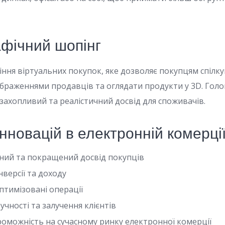
афічний шопінг
іння віртуальних покупок, яке дозволяє покупцям спілку
браженнями продавців та оглядати продукти у 3D. Голо
захопливий та реалістичний досвід для споживачів.
нновацій в електронній комерці
ний та покращений досвід покупців
версії та доходу
птимізовані операції
чності та залучення клієнтів
оможність на сучасному ринку електронної комерції