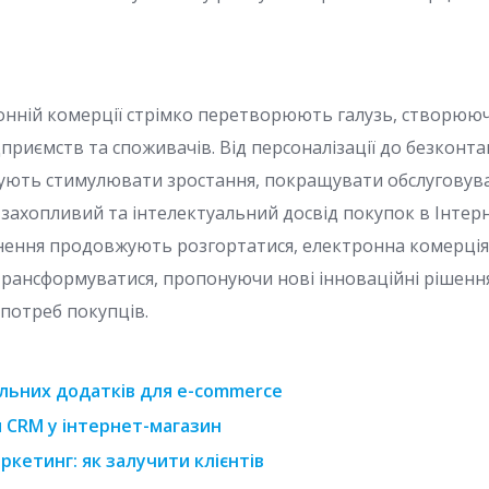
ронній комерції стрімко перетворюють галузь, створюю
приємств та споживачів. Від персоналізації до безконта
ують стимулювати зростання, покращувати обслуговуван
захопливий та інтелектуальний досвід покупок в Інтерн
гнення продовжують розгортатися, електронна комерція,
ансформуватися, пропонуючи нові інноваційні рішенн
 потреб покупців.
льних додатків для e-commerce
и CRM у інтернет-магазин
ркетинг: як залучити клієнтів