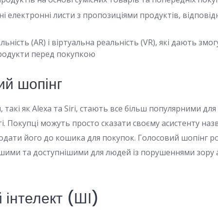
і електронні листи з пропозиціями продуктів, відповід
ьність (AR) і віртуальна реальність (VR), які дають змо
родукти перед покупкою
ий шопінг
, такі як Alexa та Siri, стають все більш популярними для
і. Покупці можуть просто сказати своєму асистенту наз
додати його до кошика для покупок. Голосовий шопінг 
шими та доступнішими для людей із порушеннями зору 
 інтелект (ШІ)