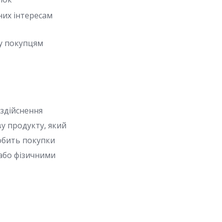
них інтересам
гу покупцям
 здійснення
ву продукту, який
робить покупки
або фізичними