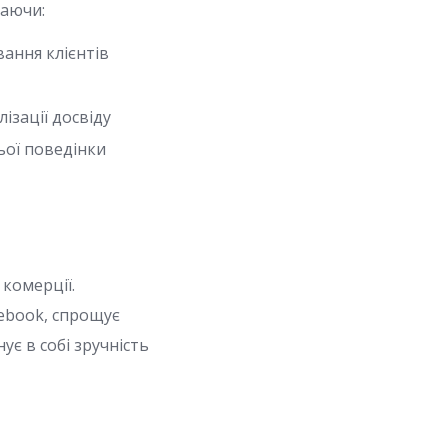
чаючи:
ання клієнтів
ізації досвіду
ьої поведінки
комерції.
cebook, спрощує
ує в собі зручність