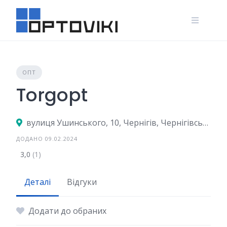
Skip
to
content
ОПТ
Torgopt
вулиця Ушинського, 10, Чернігів, Чернігівська область, Україна
ДОДАНО 09.02.2024
3,0
(1)
Деталі
Відгуки
Додати до обраних